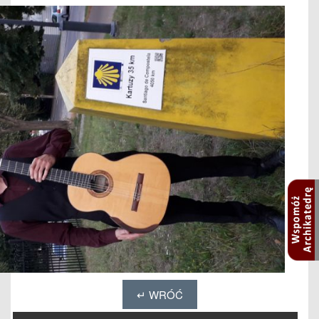
↵ WRÓĆ