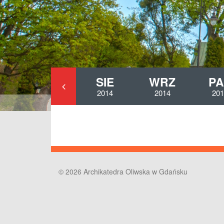
SIE
WRZ
PA
2014
2014
201
© 2026 Archikatedra Oliwska w Gdańsku