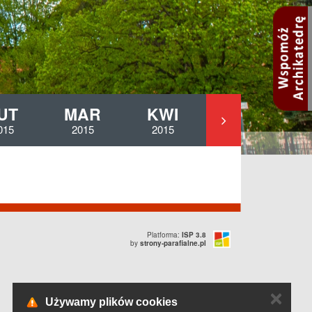
UT
MAR
KWI
MAJ
015
2015
2015
2015
Platforma:
ISP 3.8
by
strony-parafialne.pl
✕
Używamy plików cookies