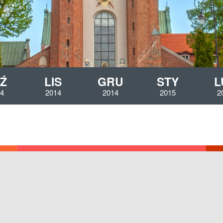
Ź
LIS
GRU
STY
L
4
2014
2014
2015
2