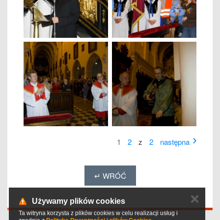
1
2
z
2
następna
↵ WRÓĆ
✕
Używamy plików cookies
Ta witryna korzysta z plików cookies w celu realizacji usług i