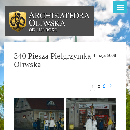
Toggle
navigat
340 Piesza Pielgrzymka
4 maja 2008
Oliwska
z
2