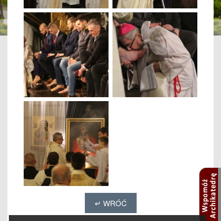
↵ WRÓĆ