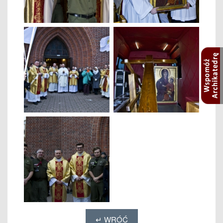
↵ WRÓĆ