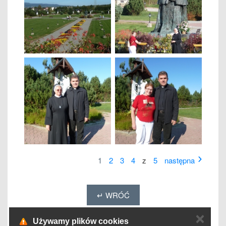
1
2
3
4
z
5
następna
↵ WRÓĆ
✕
Używamy plików cookies