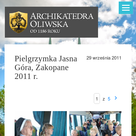
Toggle
navigat
Pielgrzymka Jasna
29 września 2011
Góra, Zakopane
2011 r.
z
5