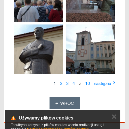
1
2
3
4
z
10
następna
↵ WRÓĆ
✕
Używamy plików cookies
Ta witryna korzysta z plików cookies w celu realizacji usług i