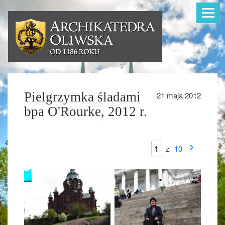
Toggle
navigat
Pielgrzymka śladami
21 maja 2012
bpa O'Rourke, 2012 r.
z
10