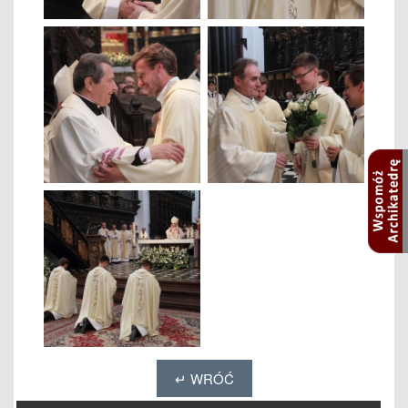
↵ WRÓĆ