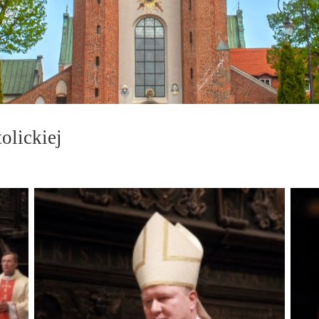
olickiej