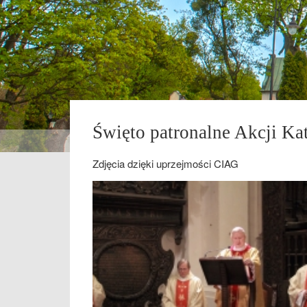
Święto patronalne Akcji Kat
Zdjęcia dzięki uprzejmości CIAG