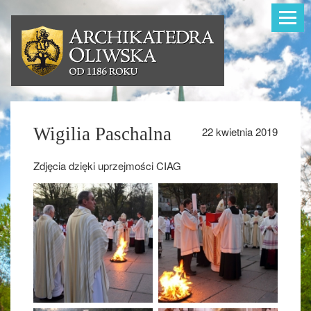
Toggle
navigat
Wigilia Paschalna
22 kwietnia 2019
Zdjęcia dzięki uprzejmości CIAG