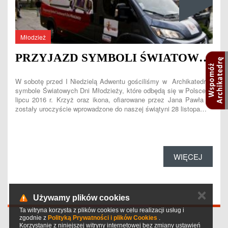
Młodzież
PRZYJAZD SYMBOLI ŚWIATOWYCH DNI MŁODZIEŻY
W sobotę przed I Niedzielą Adwentu gościliśmy w Archikatedrze
symbole Światowych Dni Młodzieży, które odbędą się w Polsce w
lipcu 2016 r. Krzyż oraz ikona, ofiarowane przez Jana Pawła II,
zostały uroczyście wprowadzone do naszej świątyni 28 listopa…
WIĘCEJ
✕
Używamy plików cookies
Ta witryna korzysta z plików cookies w celu realizacji usług i
zgodnie z
Polityką Prywatności i plików Cookies
.
© 2026 Archikatedra Oliwska w Gdańsku
Korzystanie z niniejszej witryny internetowej bez zmiany ustawień