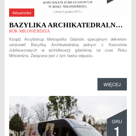
Aktualności
BAZYLIKA ARCHIKATEDRALNA KOŚCIOŁEM JUBILEUSZOWYM
ROK MIŁOSIERDZIA
Ksiądz Arcybiskup Metropolita Gdański specjalnym dekretem
ustanowił Bazylikę Archikatedralną jednym z Kościołów
Jubileuszowych w archidiecezji gdańskiej na czas Roku
Miłsierdzia. Związana jest z tym łaska odpustu.
WIĘCEJ
GRU
1