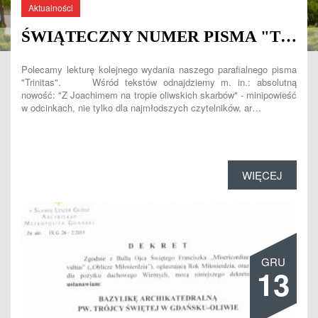
Aktualności
ŚWIĄTECZNY NUMER PISMA "TRINITAS"
Polecamy lekturę kolejnego wydania naszego parafialnego pisma
"Trinitas". Wśród tekstów odnajdziemy m. in.: absolutną
nowość: "Z Joachimem na tropie oliwskich skarbów" - minipowieść
w odcinkach, nie tylko dla najmłodszych czytelników, ar…
WIĘCEJ
GRU
13