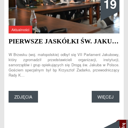
19
Aktualności
PIERWSZE JASKÓŁKI ŚW. JAKUBA W GDAŃSKU
W Brzesku (woj. małopolskie) odbył się VII Parlament Jakubowy,
który zgromadził przedstawicieli organizacji, instytucji,
samorządów i grup opiekujących się Drogą św. Jakuba w Polsce.
Gościem specjalnym był bp Krzysztof Zadarko, przewodniczący
Rady K…
ZDJĘCIA
WIĘCEJ