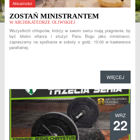
Aktualności
ZOSTAŃ MINISTRANTEM
W ARCHIKATEDRZE OLIWSKIEJ
Wszystkich chłopców, którzy w swoim sercu mają pragnienie, by
być blisko ołtarza i służyć Panu Bogu jako ministranci,
zapraszamy na spotkania w soboty o godz. 10:00 w kawiarence
parafialnej.
WIĘCEJ
WRZ
22