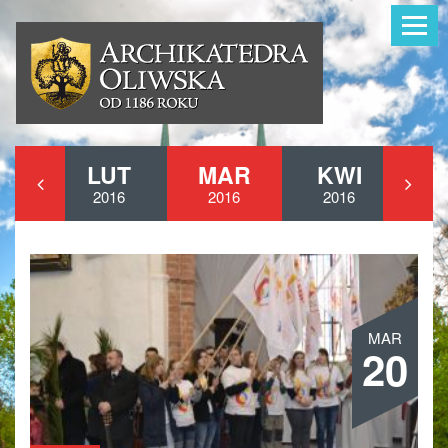
Toggle
navigat
Zwiedzanie
Parafia
TY
LUT
MAR
KWI
M
Organy Oliws
16
2016
2016
2016
2
Kontakt
MAR
20