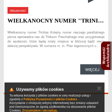
Aktualności
WIELKANOCNY NUMER "TRINITAS"
Wielkanocny numer Trinitas Kolejny numer naszego parafialnego
pisma wprowadza nas do Triduum Paschalnego oraz przygotowuje
do wydarzeń, które będą miały miejsce w bliższej bądź nieco
dalszej perspektywie. W numerze m. in. Plan tegorocznych c…
WIĘCEJ
✕
Używamy plików cookies
Ta witryna korzysta z plików cookies w celu realizacji usług i
zgodnie z
Polityką Prywatności i plików Cookies
.
Korzystanie z niniejszej witryny internetowej bez zmiany ustawień
© 2026 Archikatedra Oliwska w Gdańsku
jest równoznaczne ze zgodą użytkownika na stosowanie plików
Cookies.
Zrozumiałem i akceptuję.