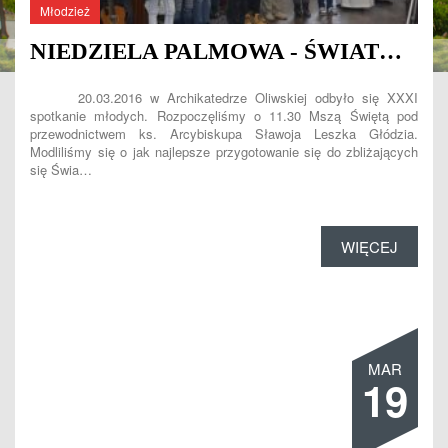
Młodzież
NIEDZIELA PALMOWA - ŚWIATOWE DNI MŁODZIEŻY
20.03.2016 w Archikatedrze Oliwskiej odbyło się XXXI
spotkanie młodych. Rozpoczęliśmy o 11.30 Mszą Świętą pod
przewodnictwem ks. Arcybiskupa Sławoja Leszka Głódzia.
Modliliśmy się o jak najlepsze przygotowanie się do zbliżających
się Świa…
WIĘCEJ
MAR
19