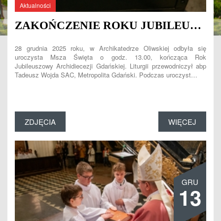
Aktualności
ZAKOŃCZENIE ROKU JUBILEUSZOWEGO
28 grudnia 2025 roku, w Archikatedrze Oliwskiej odbyła się
uroczysta Msza Święta o godz. 13.00, kończąca Rok
Jubileuszowy Archidiecezji Gdańskiej. Liturgii przewodniczył abp
Tadeusz Wojda SAC, Metropolita Gdański. Podczas uroczyst…
ZDJĘCIA
WIĘCEJ
GRU
13