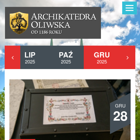
Toggle
navigat
Zwiedzanie
Parafia
E
LIP
PAŹ
GRU
Organy Oliws
2025
2025
2025
Kontakt
GRU
28