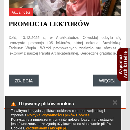
Aktualności
PROMOCJA LEKTORÓW
Dziś, 13.12.2025 r., w Archikatedrze Oliwskiej odbyła się
uroczysta promocja 105 lektorów, której dokonał Arcybiskup
Tadeusz Wojda. Wśród promowanych znalazło się również 4
lektorów z naszej Parafii Archikatedralnej. Serdeczne gratulacje…
ZDJĘCIA
WIĘCEJ
✕
Używamy plików cookies
Ta witryna korzysta z plików cookies w celu realizacji usług i
zgodnie z
Polityką Prywatności i plików Cookies
.
Korzystanie z niniejszej witryny internetowej bez zmiany ustawień
© 2026 Archikatedra Oliwska w Gdańsku
jest równoznaczne ze zgodą użytkownika na stosowanie plików
Cookies.
Zrozumiałem i akceptuję.