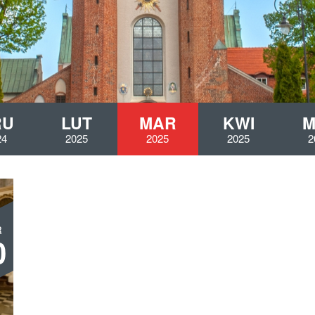
RU
LUT
MAR
KWI
M
24
2025
2025
2025
2
R
0