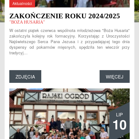
Aktualności
ZAKOŃCZENIE ROKU 2024/2025
"BOŻA HUSARIA"
W ostatni piątek czerwca wspólnota młodzieżowa "Boża Husaria"
zakończyła kolejny rok formacyjny. Korzystając z Uroczystości
Najświetszego Serca Pana Jezusa i z przypadającej tego dnia
dyspensy od pokarmów mięsnych, spędziła ten wieczór przy
tradycyj…
ZDJĘCIA
WIĘCEJ
LIP
10