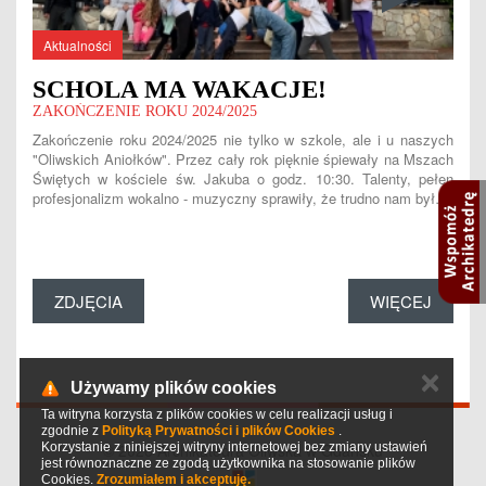
Aktualności
SCHOLA MA WAKACJE!
ZAKOŃCZENIE ROKU 2024/2025
Zakończenie roku 2024/2025 nie tylko w szkole, ale i u naszych
"Oliwskich Aniołków". Przez cały rok pięknie śpiewały na Mszach
Świętych w kościele św. Jakuba o godz. 10:30. Talenty, pełen
profesjonalizm wokalno - muzyczny sprawiły, że trudno nam był…
ZDJĘCIA
WIĘCEJ
✕
Używamy plików cookies
Ta witryna korzysta z plików cookies w celu realizacji usług i
zgodnie z
Polityką Prywatności i plików Cookies
.
Korzystanie z niniejszej witryny internetowej bez zmiany ustawień
© 2026 Archikatedra Oliwska w Gdańsku
jest równoznaczne ze zgodą użytkownika na stosowanie plików
Cookies.
Zrozumiałem i akceptuję.