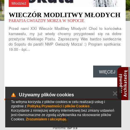
Młodzież
WIECZÓR MODLITWY MŁODYCH
PARAFIA GWIAZDY MORZA W SOPOCIE
Przed nami XXI Wieczór Modlitwy Młodych! Choć to końcówka
karnawału, my już wtedy chcemy przygotować się na dobre
przeżycie Wielkiego Postu. Zapraszamy Was bardzo serdecznie
do Sopotu do parafii NMP Gwiazdy Morza! :) Program spotkania:
19.00 - śpi…
WIĘCEJ
✕
Używamy plików cookies
Ta witryna korzysta z plików cookies w celu realizacji usług i
zgodnie z
Polityką Prywatności i plików Cookies
.
Korzystanie z niniejszej witryny internetowej bez zmiany ustawień
© 2026 Archikatedra Oliwska w Gdańsku
jest równoznaczne ze zgodą użytkownika na stosowanie plików
Cookies.
Zrozumiałem i akceptuję.
Platforma:
ISP 3.8