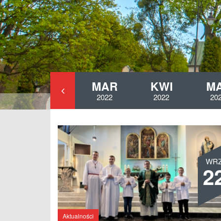
Y
LUT
MAR
KWI
M
2022
2022
2022
20
WR
2
Aktualności