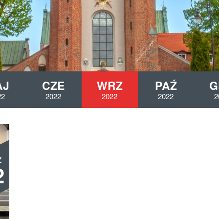
AJ
CZE
WRZ
PAŹ
G
22
2022
2022
2022
2
Z
2