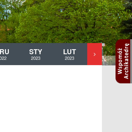
RU
STY
LUT
MAR
022
2023
2023
2023